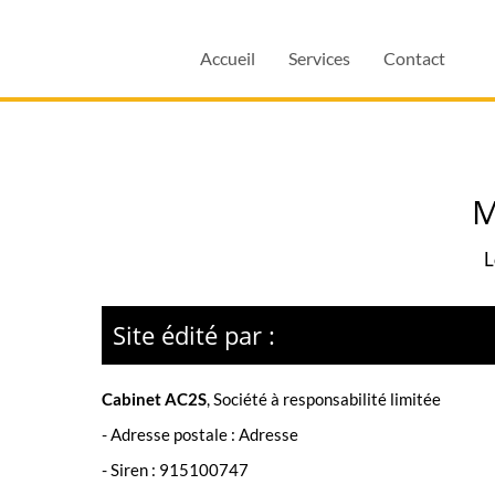
Accueil
Services
Contact
M
L
Site édité par :
Cabinet AC2S
,
Société à responsabilité limitée
- Adresse postale :
Adresse
- Siren :
915100747