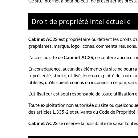
Ce site internet a pour objectif de présenter les presta
Droit de propriété intellectuelle
Cabinet AC2S
est propriétaire ou détient les droits d'
graphismes, marque, logo, icônes, commentaires, sons, 
L'accès au site de
Cabinet AC2S
, ne confère aucun droi
En conséquence, aucun des éléments du site ne pourra en
représenté, stocké, utilisé, loué ou exploité de toute a
utilisés, qu'ils soient connus ou inconnus à ce jour, san
L'utilisateur est seul responsable de toute utilisation 
Toute exploitation non autorisée du site ou quelconqu
des articles L.335-2 et suivants du Code de Propriété I
Cabinet AC2S
se réserve la possibilité de saisir toute