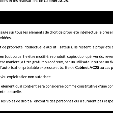
tions et les réalisations de
Cabinet AC2S
.
usage sur tous les éléments de droit de propriété intellectuelle prése
vidéos.
t de propriété intellectuelle aux utilisateurs. Ils restent la propriété
 tout ou partie être modifié, reproduit, copié, dupliqué, vendu, reven
utre manière, à titre gratuit ou onéreux, par un utilisateur ou par un 
s l'autorisation préalable expresse et écrite de
Cabinet AC2S
au cas p
et/ou exploitation non autorisée.
e élément qu'il contient sera considérée comme constitutive d'une c
ntellectuelle.
s les voies de droit à l'encontre des personnes qui n'auraient pas resp