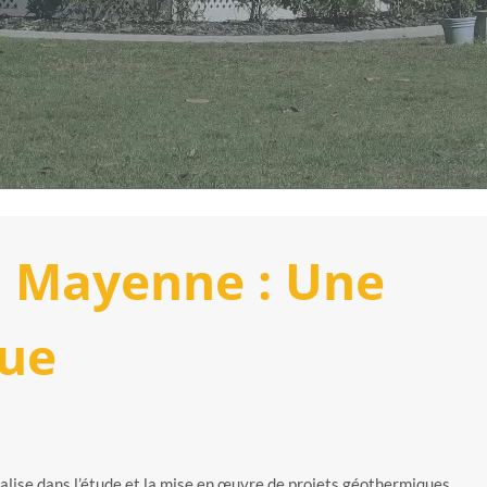
en Mayenne : Une
ue
alise dans l’étude et la mise en œuvre de projets géothermiques.