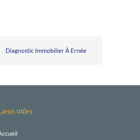
Diagnostic Immobilier À Ernée
Diagnos
Liens utiles
Accueil