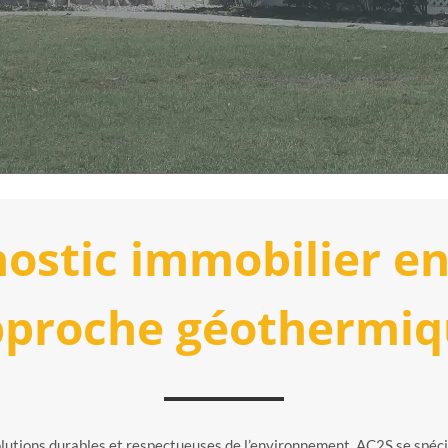
nostic immobilier 
pproche géothermiq
olutions durables et respectueuses de l’environnement. AC2S se spéci