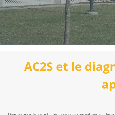
AC2S et le diag
a
Dans le cadre de nos activités, nous nous concentrons sur des s