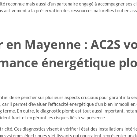
ité reconnue mais aussi d’un partenaire engagé à accompagner ses cli
ons activement à la préservation des ressources naturelles tout en as
r en Mayenne : AC2S v
mance énergétique plom
iel de se pencher sur plusieurs aspects cruciaux pour garantir la séc
ar il permet d’évaluer l’efficacité énergétique d’un bien immobilier. 
ng terme. En outre, le diagnostic plomb est tout aussi important, not
dentifiant et en gérant les risques liés à sa présence.
tricité. Ces diagnostics visent à vérifier l’état des installations intér
x systèmes électriques vieillissants qui pourraient représenter un d